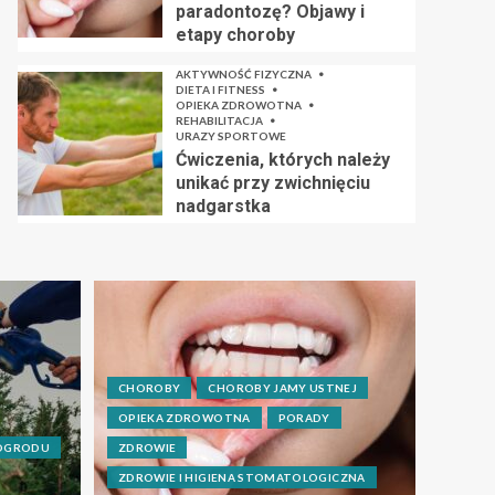
paradontozę? Objawy i
etapy choroby
AKTYWNOŚĆ FIZYCZNA
DIETA I FITNESS
OPIEKA ZDROWOTNA
REHABILITACJA
URAZY SPORTOWE
Ćwiczenia, których należy
unikać przy zwichnięciu
nadgarstka
CHOROBY
CHOROBY JAMY USTNEJ
OPIEKA ZDROWOTNA
PORADY
 OGRODU
ZDROWIE
ZDROWIE I HIGIENA STOMATOLOGICZNA