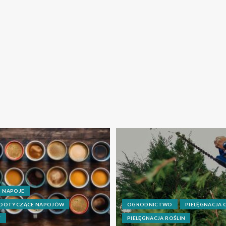
NAPOJE
 DOTYCZĄCE NAPOJÓW
OGRODNICTWO
PIELĘGNACJA
Y
PIELĘGNACJA ROŚLIN