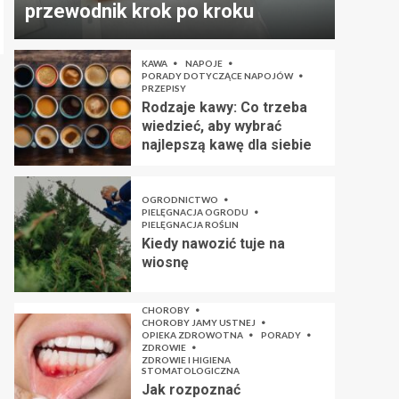
przewodnik krok po kroku
KAWA
NAPOJE
PORADY DOTYCZĄCE NAPOJÓW
PRZEPISY
Rodzaje kawy: Co trzeba
wiedzieć, aby wybrać
najlepszą kawę dla siebie
OGRODNICTWO
PIELĘGNACJA OGRODU
PIELĘGNACJA ROŚLIN
Kiedy nawozić tuje na
wiosnę
CHOROBY
CHOROBY JAMY USTNEJ
OPIEKA ZDROWOTNA
PORADY
ZDROWIE
ZDROWIE I HIGIENA
STOMATOLOGICZNA
Jak rozpoznać