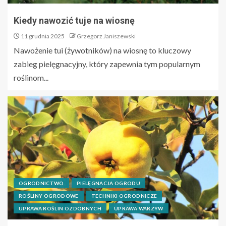
Kiedy nawozić tuje na wiosnę
11 grudnia 2025
Grzegorz Janiszewski
Nawożenie tui (żywotników) na wiosnę to kluczowy
zabieg pielęgnacyjny, który zapewnia tym popularnym
roślinom...
OGRODNICTWO
PIELĘGNACJA OGRODU
ROŚLINY OGRODOWE
TECHNIKI OGRODNICZE
UPRAWA ROŚLIN OZDOBNYCH
UPRAWA WARZYW