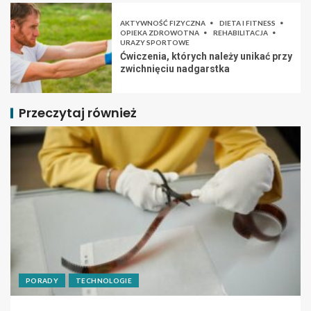
AKTYWNOŚĆ FIZYCZNA
DIETA I FITNESS
OPIEKA ZDROWOTNA
REHABILITACJA
URAZY SPORTOWE
Ćwiczenia, których należy unikać przy
zwichnięciu nadgarstka
Przeczytaj również
PORADY
TECHNOLOGIE