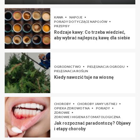
KAWA
NAPOJE
PORADY DOTYCZĄCE NAPOJÓW
PRZEPISY
Rodzaje kawy: Co trzeba wiedzieć,
aby wybrać najlepszą kawę dla siebie
OGRODNICTWO
PIELĘGNACJA OGRODU
PIELĘGNACJA ROŚLIN
Kiedy nawozić tuje na wiosnę
CHOROBY
CHOROBY JAMY USTNEJ
OPIEKA ZDROWOTNA
PORADY
ZDROWIE
ZDROWIE I HIGIENA STOMATOLOGICZNA
Jak rozpoznać paradontozę? Objawy
i etapy choroby