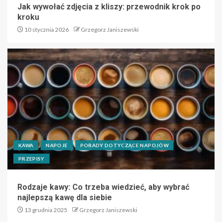
Jak wywołać zdjęcia z kliszy: przewodnik krok po
kroku
10 stycznia 2026
Grzegorz Janiszewski
KAWA
NAPOJE
PORADY DOTYCZĄCE NAPOJÓW
PRZEPISY
Rodzaje kawy: Co trzeba wiedzieć, aby wybrać
najlepszą kawę dla siebie
13 grudnia 2025
Grzegorz Janiszewski