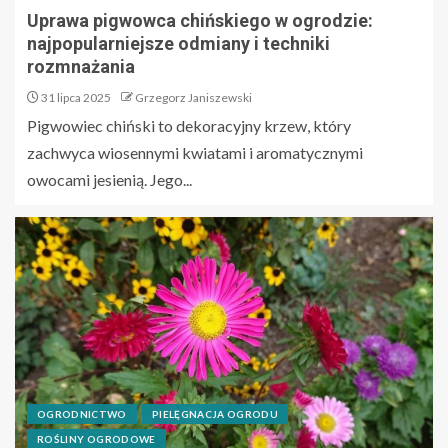
Uprawa pigwowca chińskiego w ogrodzie:
najpopularniejsze odmiany i techniki
rozmnażania
31 lipca 2025
Grzegorz Janiszewski
Pigwowiec chiński to dekoracyjny krzew, który
zachwyca wiosennymi kwiatami i aromatycznymi
owocami jesienią. Jego...
OGRODNICTWO
PIELĘGNACJA OGRODU
ROŚLINY OGRODOWE