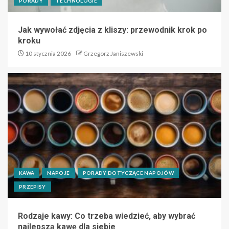
PORADY
TECHNOLOGIE
Jak wywołać zdjęcia z kliszy: przewodnik krok po
kroku
10 stycznia 2026
Grzegorz Janiszewski
KAWA
NAPOJE
PORADY DOTYCZĄCE NAPOJÓW
PRZEPISY
Rodzaje kawy: Co trzeba wiedzieć, aby wybrać
najlepszą kawę dla siebie