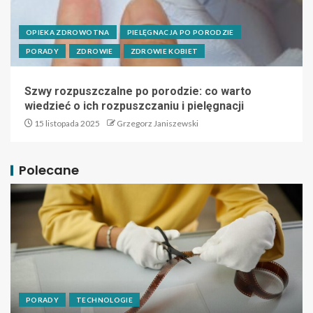
OPIEKA ZDROWOTNA
PIELĘGNACJA PO PORODZIE
PORADY
ZDROWIE
ZDROWIE KOBIET
Szwy rozpuszczalne po porodzie: co warto
wiedzieć o ich rozpuszczaniu i pielęgnacji
15 listopada 2025
Grzegorz Janiszewski
Polecane
PORADY
TECHNOLOGIE