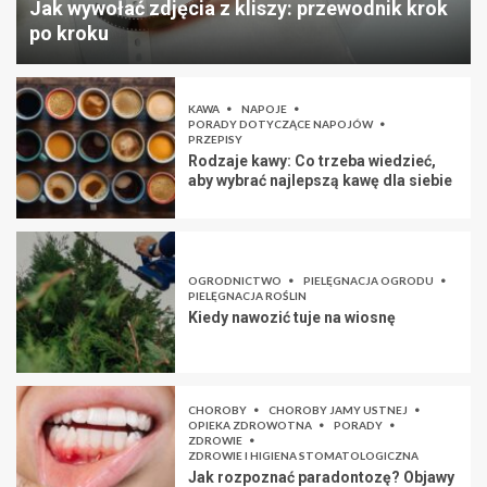
Jak wywołać zdjęcia z kliszy: przewodnik krok
po kroku
KAWA
NAPOJE
PORADY DOTYCZĄCE NAPOJÓW
PRZEPISY
Rodzaje kawy: Co trzeba wiedzieć,
aby wybrać najlepszą kawę dla siebie
OGRODNICTWO
PIELĘGNACJA OGRODU
PIELĘGNACJA ROŚLIN
Kiedy nawozić tuje na wiosnę
CHOROBY
CHOROBY JAMY USTNEJ
OPIEKA ZDROWOTNA
PORADY
ZDROWIE
ZDROWIE I HIGIENA STOMATOLOGICZNA
Jak rozpoznać paradontozę? Objawy