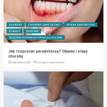
CHOROBY
CHOROBY JAMY USTNEJ
OPIEKA ZDROWOTNA
PORADY
ZDROWIE
ZDROWIE I HIGIENA STOMATOLOGICZNA
Jak rozpoznać paradontozę? Objawy i etapy
choroby
4 grudnia 2025
Grzegorz Janiszewski