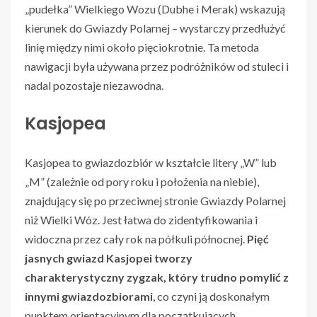
„pudełka” Wielkiego Wozu (Dubhe i Merak) wskazują
kierunek do Gwiazdy Polarnej – wystarczy przedłużyć
linię między nimi około pięciokrotnie. Ta metoda
nawigacji była używana przez podróżników od stuleci i
nadal pozostaje niezawodna.
Kasjopea
Kasjopea to gwiazdozbiór w kształcie litery „W” lub
„M” (zależnie od pory roku i położenia na niebie),
znajdujący się po przeciwnej stronie Gwiazdy Polarnej
niż Wielki Wóz. Jest łatwa do zidentyfikowania i
widoczna przez cały rok na półkuli północnej.
Pięć
jasnych gwiazd Kasjopei tworzy
charakterystyczny zygzak, który trudno pomylić z
innymi gwiazdozbiorami
, co czyni ją doskonałym
punktem orientacyjnym dla początkujących.