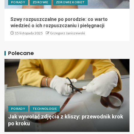
PORADY
ZDROWIE
ZDROWIE KOBIET
Szwy rozpuszczalne po porodzie: co warto
wiedzieć o ich rozpuszczaniu i pielęgnacji
15 listopada 2025
Grzegorz Janiszewski
Polecane
PORADY
TECHNOLOGIE
Jak wywołać zdjęcia z kliszy: przewodnik krok
po kroku