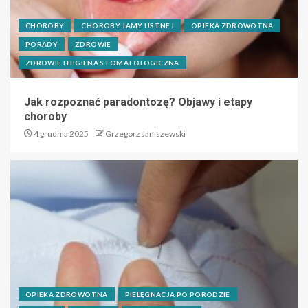
CHOROBY
CHOROBY JAMY USTNEJ
OPIEKA ZDROWOTNA
PORADY
ZDROWIE
ZDROWIE I HIGIENA STOMATOLOGICZNA
Jak rozpoznać paradontozę? Objawy i etapy
choroby
4 grudnia 2025
Grzegorz Janiszewski
OPIEKA ZDROWOTNA
PIELĘGNACJA PO PORODZIE