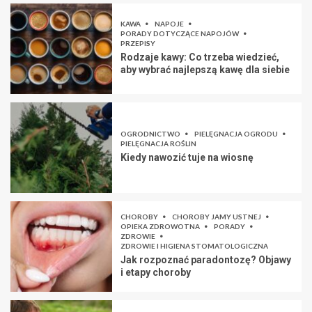
KAWA
NAPOJE
PORADY DOTYCZĄCE NAPOJÓW
PRZEPISY
Rodzaje kawy: Co trzeba wiedzieć,
aby wybrać najlepszą kawę dla siebie
OGRODNICTWO
PIELĘGNACJA OGRODU
PIELĘGNACJA ROŚLIN
Kiedy nawozić tuje na wiosnę
CHOROBY
CHOROBY JAMY USTNEJ
OPIEKA ZDROWOTNA
PORADY
ZDROWIE
ZDROWIE I HIGIENA STOMATOLOGICZNA
Jak rozpoznać paradontozę? Objawy
i etapy choroby