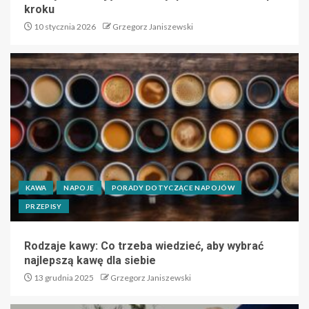
kroku
10 stycznia 2026
Grzegorz Janiszewski
KAWA
NAPOJE
PORADY DOTYCZĄCE NAPOJÓW
PRZEPISY
Rodzaje kawy: Co trzeba wiedzieć, aby wybrać
najlepszą kawę dla siebie
13 grudnia 2025
Grzegorz Janiszewski