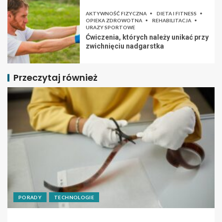
AKTYWNOŚĆ FIZYCZNA
DIETA I FITNESS
OPIEKA ZDROWOTNA
REHABILITACJA
URAZY SPORTOWE
Ćwiczenia, których należy unikać przy
zwichnięciu nadgarstka
Przeczytaj również
PORADY
TECHNOLOGIE