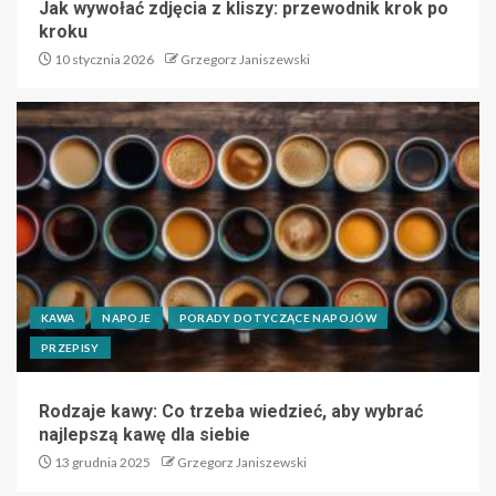
Jak wywołać zdjęcia z kliszy: przewodnik krok po
kroku
10 stycznia 2026
Grzegorz Janiszewski
KAWA
NAPOJE
PORADY DOTYCZĄCE NAPOJÓW
PRZEPISY
Rodzaje kawy: Co trzeba wiedzieć, aby wybrać
najlepszą kawę dla siebie
13 grudnia 2025
Grzegorz Janiszewski