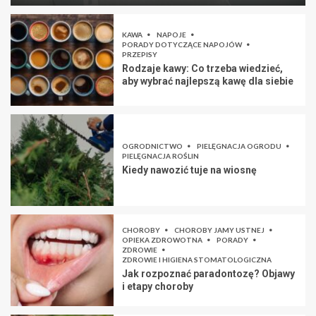
KAWA
NAPOJE
PORADY DOTYCZĄCE NAPOJÓW
PRZEPISY
Rodzaje kawy: Co trzeba wiedzieć,
aby wybrać najlepszą kawę dla siebie
OGRODNICTWO
PIELĘGNACJA OGRODU
PIELĘGNACJA ROŚLIN
Kiedy nawozić tuje na wiosnę
CHOROBY
CHOROBY JAMY USTNEJ
OPIEKA ZDROWOTNA
PORADY
ZDROWIE
ZDROWIE I HIGIENA STOMATOLOGICZNA
Jak rozpoznać paradontozę? Objawy
i etapy choroby