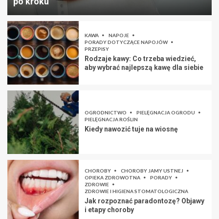
po kroku
KAWA
NAPOJE
PORADY DOTYCZĄCE NAPOJÓW
PRZEPISY
Rodzaje kawy: Co trzeba wiedzieć,
aby wybrać najlepszą kawę dla siebie
OGRODNICTWO
PIELĘGNACJA OGRODU
PIELĘGNACJA ROŚLIN
Kiedy nawozić tuje na wiosnę
CHOROBY
CHOROBY JAMY USTNEJ
OPIEKA ZDROWOTNA
PORADY
ZDROWIE
ZDROWIE I HIGIENA STOMATOLOGICZNA
Jak rozpoznać paradontozę? Objawy
i etapy choroby