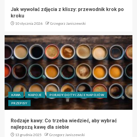
Jak wywołać zdjęcia z kliszy: przewodnik krok po
kroku
10 stycznia 2026
Grzegorz Janiszewski
KAWA
NAPOJE
PORADY DOTYCZĄCE NAPOJÓW
PRZEPISY
Rodzaje kawy: Co trzeba wiedzieć, aby wybrać
najlepszą kawę dla siebie
13 grudnia 2025
Grzegorz Janiszewski