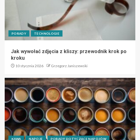
PORADY
TECHNOLOGIE
Jak wywołać zdjęcia z kliszy: przewodnik krok po
kroku
10 stycznia 2026
Grzegorz Janiszewski
KAWA
NAPOJE
PORADY DOTYCZĄCE NAPOJÓW