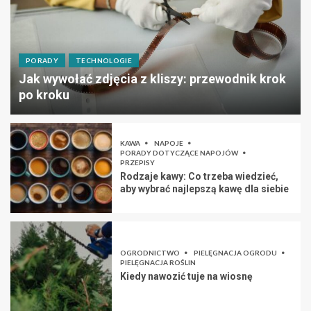
PORADY
TECHNOLOGIE
Jak wywołać zdjęcia z kliszy: przewodnik krok
po kroku
KAWA
NAPOJE
PORADY DOTYCZĄCE NAPOJÓW
PRZEPISY
Rodzaje kawy: Co trzeba wiedzieć,
aby wybrać najlepszą kawę dla siebie
OGRODNICTWO
PIELĘGNACJA OGRODU
PIELĘGNACJA ROŚLIN
Kiedy nawozić tuje na wiosnę