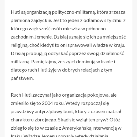
Huti są organizacją polityczno-militarną, która zrzesza
plemiona zajdyckie. Jest to jeden z odłamów szyizmu, z
którego większość osób mieszka w północno-
zachodnim Jemenie. Dzisiaj uznaje się ich za mniejszość
religijną, choć kiedyś to oni sprawowali władze w kraju.
Dzisiaj próbują ją odzyskać poprzez swoją działalność
militarną. Pamiętajmy, że szyici dominują w Iranie i
dlatego ruch Huti żyje w dobrych relacjach z tym
państwem.
Ruch Huti zaczynał jako organizacja pokojowa, ale
zmieniło się to 2004 roku. Wtedy rozpoczął się
prawdziwy antyrządowy bunt, który z czasem nabrał
charakteru zbrojnego. Skąd się wziął ten zryw? Otóż
zbiegło się to w czasie z Amerykańską interwencją w
Iraku. Włądze Jemenu poparły wtedy działania