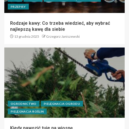
PRZEPISY
Rodzaje kawy: Co trzeba wiedzieć, aby wybrać
najlepszą kawę dla siebie
13 grudnia 2025
Grzegorz Janiszewski
OGRODNICTWO
PIELĘGNACJA OGRODU
PIELĘGNACJA ROŚLIN
Kiedy nawozić tuje na wiosnę