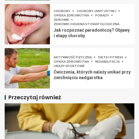
CHOROBY
CHOROBY JAMY USTNEJ
OPIEKA ZDROWOTNA
PORADY
ZDROWIE
ZDROWIE I HIGIENA STOMATOLOGICZNA
Jak rozpoznać paradontozę? Objawy
i etapy choroby
AKTYWNOŚĆ FIZYCZNA
DIETA I FITNESS
OPIEKA ZDROWOTNA
REHABILITACJA
URAZY SPORTOWE
Ćwiczenia, których należy unikać przy
zwichnięciu nadgarstka
Przeczytaj również