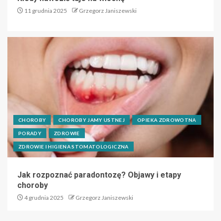
11 grudnia 2025
Grzegorz Janiszewski
CHOROBY
CHOROBY JAMY USTNEJ
OPIEKA ZDROWOTNA
PORADY
ZDROWIE
ZDROWIE I HIGIENA STOMATOLOGICZNA
Jak rozpoznać paradontozę? Objawy i etapy
choroby
4 grudnia 2025
Grzegorz Janiszewski