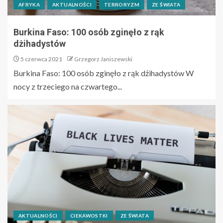
AFRYKA
AKTUALNOŚCI
TERRORYZM
ZE ŚWIATA
Burkina Faso: 100 osób zginęło z rąk
dżihadystów
5 czerwca 2021
Grzegorz Janiszewski
Burkina Faso: 100 osób zginęło z rąk dżihadystów W
nocy z trzeciego na czwartego...
AKTUALNOŚCI
CIEKAWOSTKI
ZE ŚWIATA