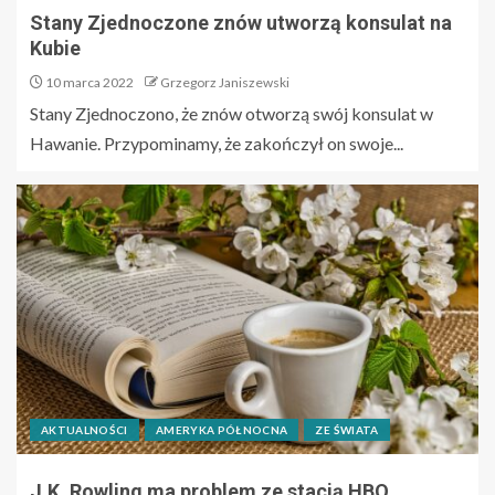
Stany Zjednoczone znów utworzą konsulat na
Kubie
10 marca 2022
Grzegorz Janiszewski
Stany Zjednoczono, że znów otworzą swój konsulat w
Hawanie. Przypominamy, że zakończył on swoje...
AKTUALNOŚCI
AMERYKA PÓŁNOCNA
ZE ŚWIATA
J.K. Rowling ma problem ze stacją HBO