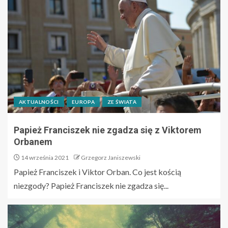
AKTUALNOŚCI
EUROPA
ZE ŚWIATA
Papież Franciszek nie zgadza się z Viktorem
Orbanem
14 września 2021
Grzegorz Janiszewski
Papież Franciszek i Viktor Orban. Co jest kością
niezgody? Papież Franciszek nie zgadza się...