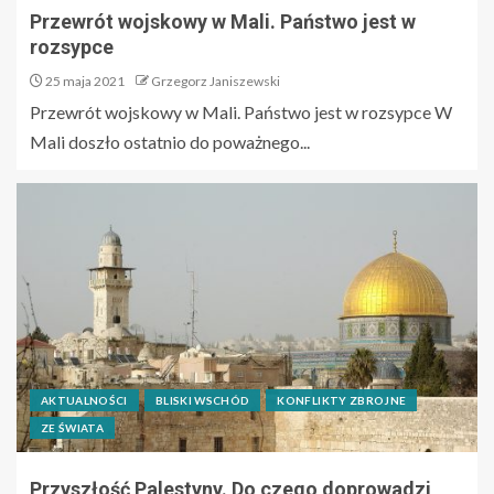
Przewrót wojskowy w Mali. Państwo jest w
rozsypce
25 maja 2021
Grzegorz Janiszewski
Przewrót wojskowy w Mali. Państwo jest w rozsypce W
Mali doszło ostatnio do poważnego...
AKTUALNOŚCI
BLISKI WSCHÓD
KONFLIKTY ZBROJNE
ZE ŚWIATA
Przyszłość Palestyny. Do czego doprowadzi