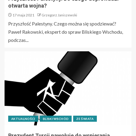
otwarta wojna?
17 maja 2021
Grzegorz Janiszewski
Przyszłość Palestyny. Czego można się spodziewać?
Paweł Rakowski, ekspert do spraw Bliskiego Wschodu,
podczas...
AKTUALNOŚCI
BLISKI WSCHÓD
ZE ŚWIATA
Prezydent Turcji nawołuje do wspierania