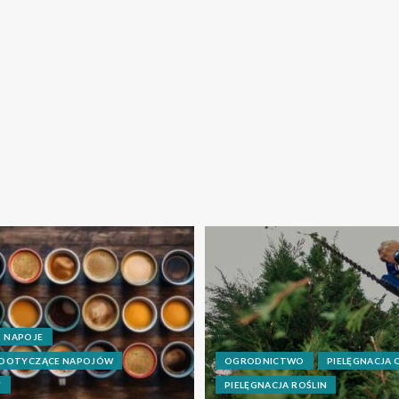
NAPOJE
 DOTYCZĄCE NAPOJÓW
OGRODNICTWO
PIELĘGNACJA
Y
PIELĘGNACJA ROŚLIN