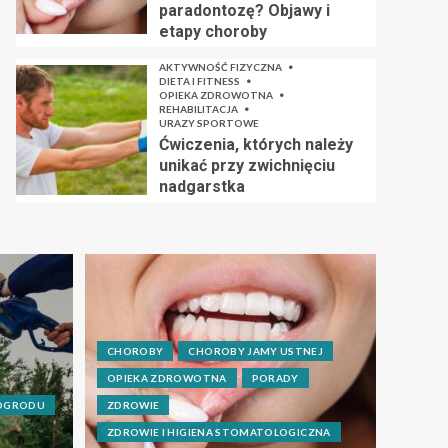
paradontozę? Objawy i
etapy choroby
AKTYWNOŚĆ FIZYCZNA
DIETA I FITNESS
OPIEKA ZDROWOTNA
REHABILITACJA
URAZY SPORTOWE
Ćwiczenia, których należy
unikać przy zwichnięciu
nadgarstka
CHOROBY
CHOROBY JAMY USTNEJ
OPIEKA ZDROWOTNA
PORADY
 OGRODU
ZDROWIE
ZDROWIE I HIGIENA STOMATOLOGICZNA