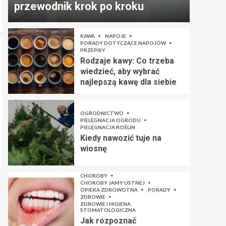
przewodnik krok po kroku
KAWA
NAPOJE
PORADY DOTYCZĄCE NAPOJÓW
PRZEPISY
Rodzaje kawy: Co trzeba
wiedzieć, aby wybrać
najlepszą kawę dla siebie
OGRODNICTWO
PIELĘGNACJA OGRODU
PIELĘGNACJA ROŚLIN
Kiedy nawozić tuje na
wiosnę
CHOROBY
CHOROBY JAMY USTNEJ
OPIEKA ZDROWOTNA
PORADY
ZDROWIE
ZDROWIE I HIGIENA
STOMATOLOGICZNA
Jak rozpoznać