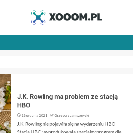
J.K. Rowling ma problem ze stacją
HBO
18 grudnia 2021
Grzegorz Janiszewski
J.K. Rowling nie pojawiła się na wydarzeniu HBO
Stacja HBO wyprodukowała specjalny program dla...