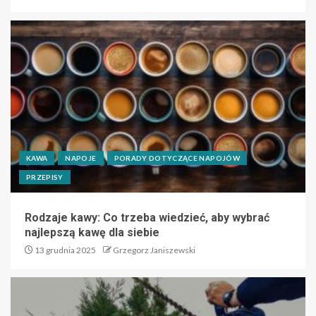
KAWA
NAPOJE
PORADY DOTYCZĄCE NAPOJÓW
PRZEPISY
Rodzaje kawy: Co trzeba wiedzieć, aby wybrać
najlepszą kawę dla siebie
13 grudnia 2025
Grzegorz Janiszewski