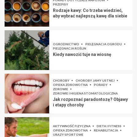
PORADY DOTYCZĄCE NAPOJÓW
PRZEPISY
Rodzaje kawy: Co trzeba wiedzieć,
aby wybrać najlepszą kawę dla siebie
OGRODNICTWO
PIELĘGNACJA OGRODU
PIELĘGNACJA ROŚLIN
Kiedy nawozić tuje na wiosnę
CHOROBY
CHOROBY JAMY USTNEJ
OPIEKA ZDROWOTNA
PORADY
ZDROWIE
ZDROWIE I HIGIENA STOMATOLOGICZNA
Jak rozpoznać paradontozę? Objawy
i etapy choroby
AKTYWNOŚĆ FIZYCZNA
DIETA I FITNESS
OPIEKA ZDROWOTNA
REHABILITACJA
URAZY SPORTOWE