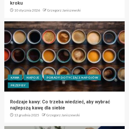
kroku
10 stycznia 2026
Grzegorz Janiszewski
KAWA
NAPOJE
PORADY DOTYCZĄCE NAPOJÓW
PRZEPISY
Rodzaje kawy: Co trzeba wiedzieć, aby wybrać
najlepszą kawę dla siebie
13 grudnia 2025
Grzegorz Janiszewski