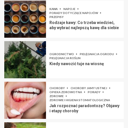
KAWA
NAPOJE
PORADY DOTYCZĄCE NAPOJÓW
PRZEPISY
Rodzaje kawy: Co trzeba wiedzieć,
aby wybrać najlepszą kawę dla siebie
OGRODNICTWO
PIELĘGNACJA OGRODU
PIELĘGNACJA ROŚLIN
Kiedy nawozić tuje na wiosnę
CHOROBY
CHOROBY JAMY USTNEJ
OPIEKA ZDROWOTNA
PORADY
ZDROWIE
ZDROWIE I HIGIENA STOMATOLOGICZNA
Jak rozpoznać paradontozę? Objawy
i etapy choroby