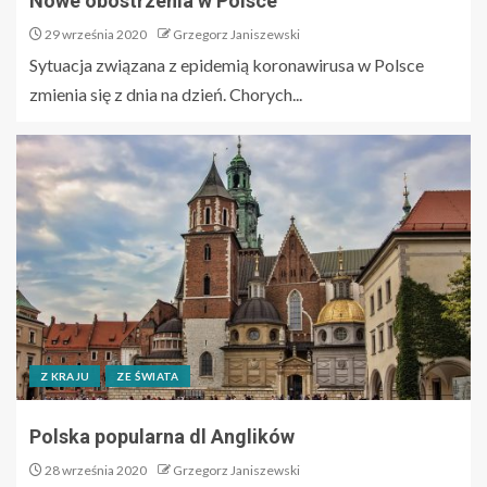
Nowe obostrzenia w Polsce
29 września 2020
Grzegorz Janiszewski
Sytuacja związana z epidemią koronawirusa w Polsce
zmienia się z dnia na dzień. Chorych...
Z KRAJU
ZE ŚWIATA
Polska popularna dl Anglików
28 września 2020
Grzegorz Janiszewski