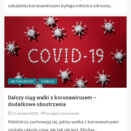
zakażeniu koronawirusem byłego ministra zdrowia...
AKTUALNOŚCI
Z KRAJU
Dalszy ciąg walki z koronawirusem –
dodatkowe obostrzenia
11 sierpnia 2020
Grzegorz Janiszewski
Niektórzy zachowują się, jakby walka z koronawirusem
została zakończona, ale tak nie jest. Można...