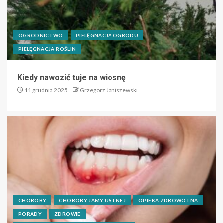
OGRODNICTWO
PIELĘGNACJA OGRODU
PIELĘGNACJA ROŚLIN
Kiedy nawozić tuje na wiosnę
11 grudnia 2025
Grzegorz Janiszewski
CHOROBY
CHOROBY JAMY USTNEJ
OPIEKA ZDROWOTNA
PORADY
ZDROWIE