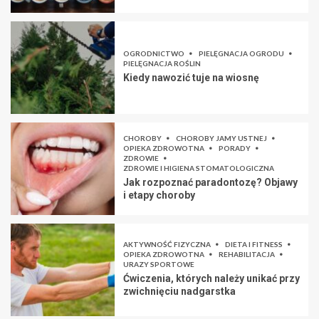
OGRODNICTWO
PIELĘGNACJA OGRODU
PIELĘGNACJA ROŚLIN
Kiedy nawozić tuje na wiosnę
CHOROBY
CHOROBY JAMY USTNEJ
OPIEKA ZDROWOTNA
PORADY
ZDROWIE
ZDROWIE I HIGIENA STOMATOLOGICZNA
Jak rozpoznać paradontozę? Objawy
i etapy choroby
AKTYWNOŚĆ FIZYCZNA
DIETA I FITNESS
OPIEKA ZDROWOTNA
REHABILITACJA
URAZY SPORTOWE
Ćwiczenia, których należy unikać przy
zwichnięciu nadgarstka