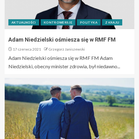
AKTUALNOŚCI
KONTROWERSJE
POLITYKA
Z KRAJU
Adam Niedzielski ośmiesza się w RMF FM
17 czerwca 2021
Grzegorz Janiszewski
Adam Niedzielski ośmiesza się w RMF FM Adam
Niedzielski, obecny minister zdrowia, był niedawno...