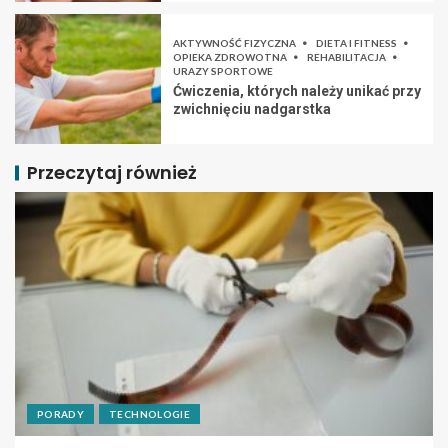
AKTYWNOŚĆ FIZYCZNA
DIETA I FITNESS
OPIEKA ZDROWOTNA
REHABILITACJA
URAZY SPORTOWE
Ćwiczenia, których należy unikać przy
zwichnięciu nadgarstka
Przeczytaj również
PORADY
TECHNOLOGIE