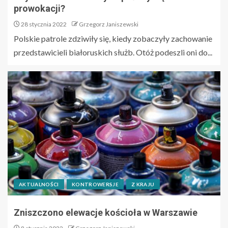
prowokacji?
28 stycznia 2022
Grzegorz Janiszewski
Polskie patrole zdziwiły się, kiedy zobaczyły zachowanie
przedstawicieli białoruskich służb. Otóż podeszli oni do...
AKTUALNOŚCI
KONTROWERSJE
Z KRAJU
Zniszczono elewacje kościoła w Warszawie