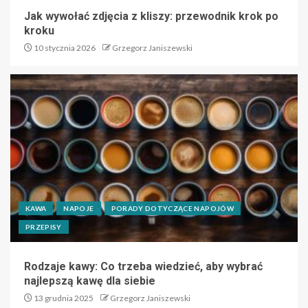
Jak wywołać zdjęcia z kliszy: przewodnik krok po
kroku
10 stycznia 2026
Grzegorz Janiszewski
KAWA
NAPOJE
PORADY DOTYCZĄCE NAPOJÓW
PRZEPISY
Rodzaje kawy: Co trzeba wiedzieć, aby wybrać
najlepszą kawę dla siebie
13 grudnia 2025
Grzegorz Janiszewski