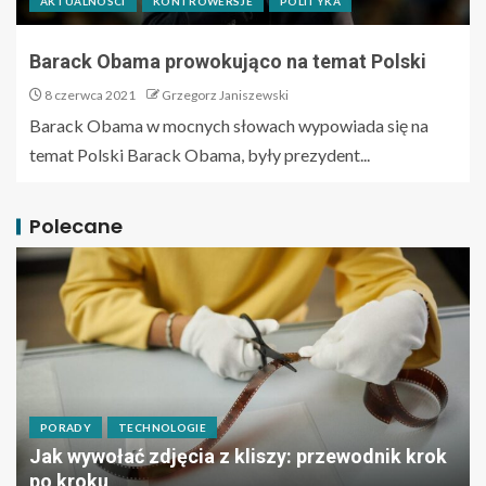
AKTUALNOŚCI
KONTROWERSJE
POLITYKA
Barack Obama prowokująco na temat Polski
8 czerwca 2021
Grzegorz Janiszewski
Barack Obama w mocnych słowach wypowiada się na
temat Polski Barack Obama, były prezydent...
Polecane
PORADY
TECHNOLOGIE
Jak wywołać zdjęcia z kliszy: przewodnik krok
po kroku