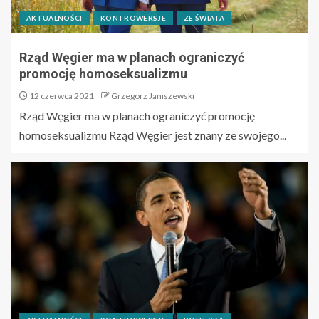
AKTUALNOŚCI
KONTROWERSJE
ZE ŚWIATA
Rząd Węgier ma w planach ograniczyć
promocję homoseksualizmu
12 czerwca 2021
Grzegorz Janiszewski
Rząd Węgier ma w planach ograniczyć promocję
homoseksualizmu Rząd Węgier jest znany ze swojego...