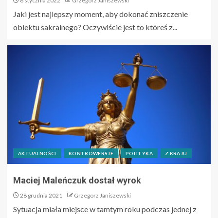
8 stycznia 2022
Grzegorz Janiszewski
Jaki jest najlepszy moment, aby dokonać zniszczenie
obiektu sakralnego? Oczywiście jest to któreś z...
AKTUALNOŚCI
KONTROWERSJE
POLITYKA
Z KRAJU
Maciej Maleńczuk dostał wyrok
28 grudnia 2021
Grzegorz Janiszewski
Sytuacja miała miejsce w tamtym roku podczas jednej z