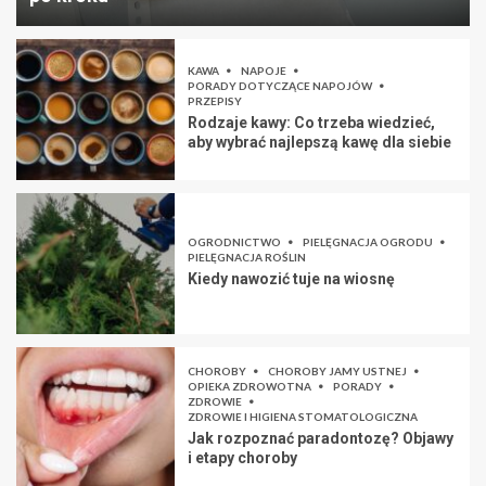
KAWA
NAPOJE
PORADY DOTYCZĄCE NAPOJÓW
PRZEPISY
Rodzaje kawy: Co trzeba wiedzieć,
aby wybrać najlepszą kawę dla siebie
OGRODNICTWO
PIELĘGNACJA OGRODU
PIELĘGNACJA ROŚLIN
Kiedy nawozić tuje na wiosnę
CHOROBY
CHOROBY JAMY USTNEJ
OPIEKA ZDROWOTNA
PORADY
ZDROWIE
ZDROWIE I HIGIENA STOMATOLOGICZNA
Jak rozpoznać paradontozę? Objawy
i etapy choroby