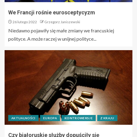
We Francji rośnie eurosceptycyzm
26 lutego 2022
Grzegorz Janiszewski
Niedawno pojawiły się małe zmiany we francuskiej
polityce. A może raczej w unijnej polityce...
AKTUALNOŚCI
EUROPA
KONTROWERSJE
Z KRAJU
Czy białoruskie służby dopuściły się