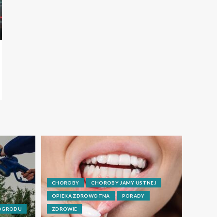
CHOROBY
CHOROBY JAMY USTNEJ
OPIEKA ZDROWOTNA
PORADY
 OGRODU
ZDROWIE