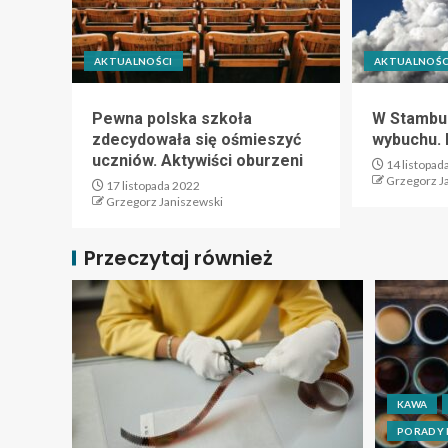
AKTUALNOŚCI
AKTUALNOŚC
Pewna polska szkoła
W Stambul
zdecydowała się ośmieszyć
wybuchu. 
uczniów. Aktywiści oburzeni
14 listopad
Grzegorz J
17 listopada 2022
Grzegorz Janiszewski
Przeczytaj również
KAWA
PORADY