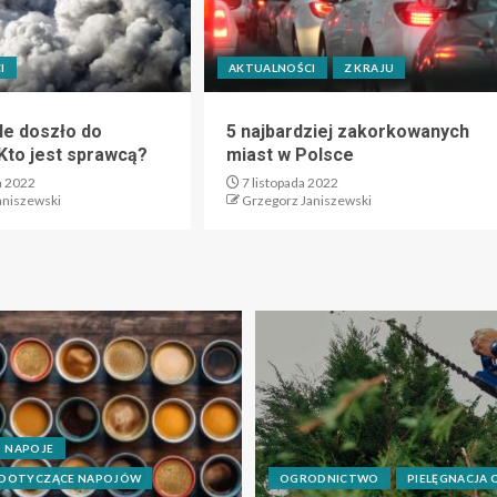
I
AKTUALNOŚCI
Z KRAJU
e doszło do
5 najbardziej zakorkowanych
Kto jest sprawcą?
miast w Polsce
a 2022
7 listopada 2022
aniszewski
Grzegorz Janiszewski
NAPOJE
 DOTYCZĄCE NAPOJÓW
OGRODNICTWO
PIELĘGNACJA