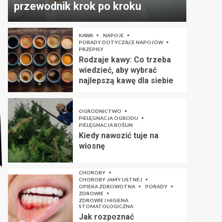
przewodnik krok po kroku
KAWA
NAPOJE
PORADY DOTYCZĄCE NAPOJÓW
PRZEPISY
Rodzaje kawy: Co trzeba
wiedzieć, aby wybrać
najlepszą kawę dla siebie
OGRODNICTWO
PIELĘGNACJA OGRODU
PIELĘGNACJA ROŚLIN
Kiedy nawozić tuje na
wiosnę
CHOROBY
CHOROBY JAMY USTNEJ
OPIEKA ZDROWOTNA
PORADY
ZDROWIE
ZDROWIE I HIGIENA
STOMATOLOGICZNA
Jak rozpoznać