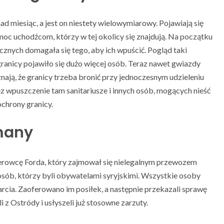
ad miesiąc, a jest on niestety wielowymiarowy. Pojawiają się
pomoc uchodźcom, którzy w tej okolicy się znajdują. Na początku
cznych domagała się tego, aby ich wpuścić. Pogląd taki
 granicy pojawiło się dużo więcej osób. Teraz nawet gwiazdy
ają, że granicy trzeba bronić przy jednoczesnym udzieleniu
z wpuszczenie tam sanitariusze i innych osób, mogących nieść
ochrony granicy.
many
kierowcę Forda, który zajmował się nielegalnym przewozem
sób, którzy byli obywatelami syryjskimi. Wszystkie osoby
rcia. Zaoferowano im posiłek, a następnie przekazali sprawę
i z Ostródy i usłyszeli już stosowne zarzuty.