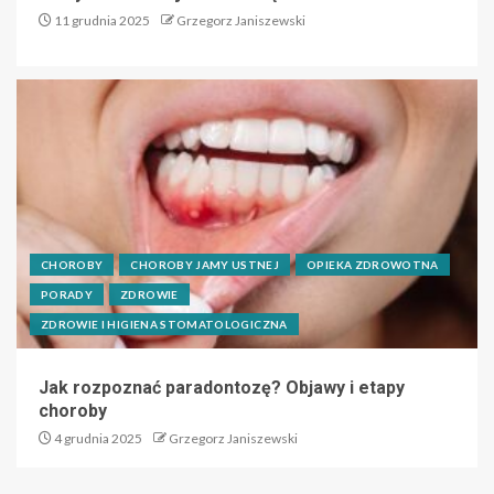
11 grudnia 2025
Grzegorz Janiszewski
CHOROBY
CHOROBY JAMY USTNEJ
OPIEKA ZDROWOTNA
PORADY
ZDROWIE
ZDROWIE I HIGIENA STOMATOLOGICZNA
Jak rozpoznać paradontozę? Objawy i etapy
choroby
4 grudnia 2025
Grzegorz Janiszewski