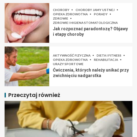
CHOROBY
CHOROBY JAMY USTNEJ
OPIEKA ZDROWOTNA
PORADY
ZDROWIE
ZDROWIE I HIGIENA STOMATOLOGICZNA
Jak rozpoznać paradontozę? Objawy
i etapy choroby
AKTYWNOŚĆ FIZYCZNA
DIETA I FITNESS
OPIEKA ZDROWOTNA
REHABILITACJA
URAZY SPORTOWE
Ćwiczenia, których należy unikać przy
zwichnięciu nadgarstka
Przeczytaj również