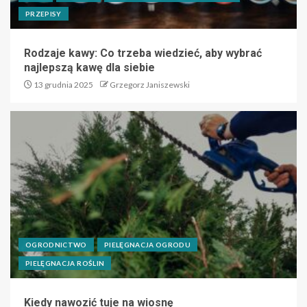
PRZEPISY
Rodzaje kawy: Co trzeba wiedzieć, aby wybrać
najlepszą kawę dla siebie
13 grudnia 2025
Grzegorz Janiszewski
OGRODNICTWO
PIELĘGNACJA OGRODU
PIELĘGNACJA ROŚLIN
Kiedy nawozić tuje na wiosnę