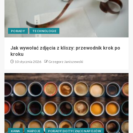
PORADY
TECHNOLOGIE
Jak wywołać zdjęcia z kliszy: przewodnik krok po
kroku
10 stycznia 2026
Grzegorz Janiszewski
KAWA
NAPOJE
PORADY DOTYCZĄCE NAPOJÓW