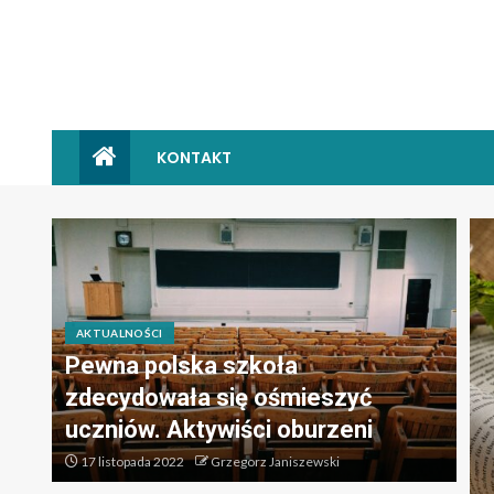
KONTAKT
AKTUALNOŚCI
Pewna polska szkoła
zdecydowała się ośmieszyć
uczniów. Aktywiści oburzeni
17 listopada 2022
Grzegorz Janiszewski
AMERYKA PÓŁNOCNA
ZE ŚWIATA