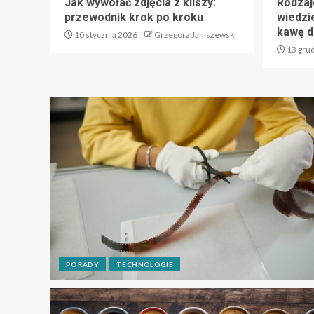
Jak wywołać zdjęcia z kliszy:
Rodzaj
przewodnik krok po kroku
wiedzi
kawę d
10 stycznia 2026
Grzegorz Janiszewski
13 gru
PORADY
TECHNOLOGIE