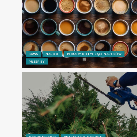
KAWA
NAPOJE
PORADY DOTYCZĄCE NAPOJÓW
PRZEPISY
OGRODNICTWO
PIELĘGNACJA OGRODU