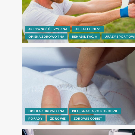
AKTYWNOŚĆ FIZYCZNA
DIETA I FITNESS
OPIEKA ZDROWOTNA
REHABILITACJA
URAZY SPORTOW
OPIEKA ZDROWOTNA
PIELĘGNACJA PO PORODZIE
PORADY
ZDROWIE
ZDROWIE KOBIET