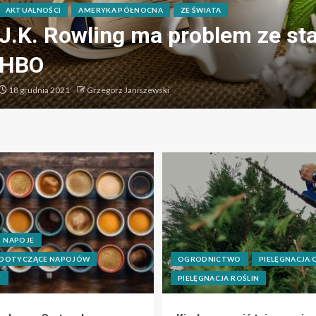
AKTUALNOŚCI
AMERYKA PÓŁNOCNA
ZE ŚWIATA
J.K. Rowling ma problem ze st
HBO
18 grudnia 2021
Grzegorz Janiszewski
NAPOJE
 DOTYCZĄCE NAPOJÓW
OGRODNICTWO
PIELĘGNACJA
Y
PIELĘGNACJA ROŚLIN