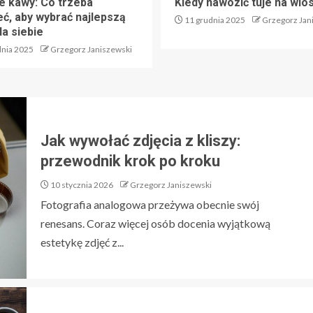
e kawy: Co trzeba
Kiedy nawozić tuje na wio
eć, aby wybrać najlepszą
11 grudnia 2025
Grzegorz Jan
la siebie
dnia 2025
Grzegorz Janiszewski
Jak wywołać zdjęcia z kliszy:
przewodnik krok po kroku
10 stycznia 2026
Grzegorz Janiszewski
Fotografia analogowa przeżywa obecnie swój
renesans. Coraz więcej osób docenia wyjątkową
estetykę zdjęć z...