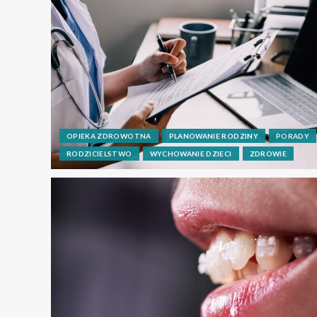
OPIEKA ZDROWOTNA
PLANOWANIE RODZINY
PORADY
RODZICIELSTWO
WYCHOWANIE DZIECI
ZDROWIE