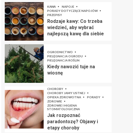
Protesty w Iranie
KAWA
NAPOJE
nie słabną. Co tym
PORADY DOTYCZĄCE NAPOJÓW
razem?
PRZEPISY
4
Rodzaje kawy: Co trzeba
wiedzieć, aby wybrać
AKTUALNOŚCI
najlepszą kawę dla siebie
BLISKI WSCHÓD
KONFLIKTY ZBROJNE
ZE ŚWIATA
Wojska
OGRODNICTWO
Azerbejdżanu nie
PIELĘGNACJA OGRODU
5
odpuszczają.
PIELĘGNACJA ROŚLIN
Armenia
Kiedy nawozić tuje na
zagrożona
wiosnę
CHOROBY
CHOROBY JAMY USTNEJ
OPIEKA ZDROWOTNA
PORADY
ZDROWIE
ZDROWIE I HIGIENA
STOMATOLOGICZNA
Jak rozpoznać
paradontozę? Objawy i
etapy choroby