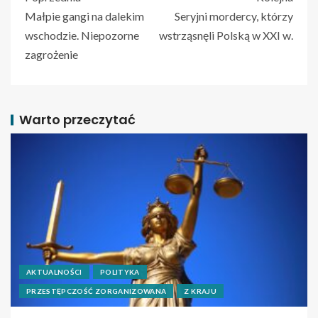
Małpie gangi na dalekim
Seryjni mordercy, którzy
wschodzie. Niepozorne
wstrząsnęli Polską w XXI w.
zagrożenie
Warto przeczytać
AKTUALNOŚCI
POLITYKA
PRZESTĘPCZOŚĆ ZORGANIZOWANA
Z KRAJU