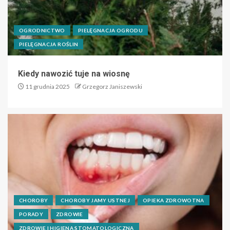
OGRODNICTWO
PIELĘGNACJA OGRODU
PIELĘGNACJA ROŚLIN
Kiedy nawozić tuje na wiosnę
11 grudnia 2025
Grzegorz Janiszewski
CHOROBY
CHOROBY JAMY USTNEJ
OPIEKA ZDROWOTNA
PORADY
ZDROWIE
ZDROWIE I HIGIENA STOMATOLOGICZNA