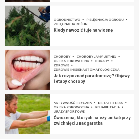
OGRODNICTWO
PIELĘGNACJA OGRODU
PIELĘGNACJA ROŚLIN
Kiedy nawozić tuje na wiosnę
CHOROBY
CHOROBY JAMY USTNEJ
OPIEKA ZDROWOTNA
PORADY
ZDROWIE
ZDROWIE I HIGIENA STOMATOLOGICZNA
Jak rozpoznać paradontozę? Objawy
i etapy choroby
AKTYWNOŚĆ FIZYCZNA
DIETA I FITNESS
OPIEKA ZDROWOTNA
REHABILITACJA
URAZY SPORTOWE
Ćwiczenia, których należy unikać przy
zwichnięciu nadgarstka