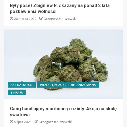
Były poseł Zbigniew R. skazany na ponad 2 lata
pozbawienia wolności
20 marca 2022
Grzegorz Janiszewski
AKTUALNOŚCI
PRZESTĘPCZOŚĆ ZORGANIZOWANA
Z KRAJU
Gang handlujący marihuaną rozbity. Akcja na skalę
światową
5 lipca 2021
Grzegorz Janiszewski