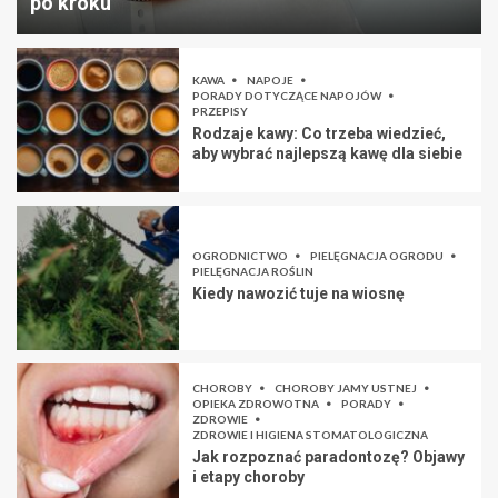
po kroku
KAWA
NAPOJE
PORADY DOTYCZĄCE NAPOJÓW
PRZEPISY
Rodzaje kawy: Co trzeba wiedzieć,
aby wybrać najlepszą kawę dla siebie
OGRODNICTWO
PIELĘGNACJA OGRODU
PIELĘGNACJA ROŚLIN
Kiedy nawozić tuje na wiosnę
CHOROBY
CHOROBY JAMY USTNEJ
OPIEKA ZDROWOTNA
PORADY
ZDROWIE
ZDROWIE I HIGIENA STOMATOLOGICZNA
Jak rozpoznać paradontozę? Objawy
i etapy choroby