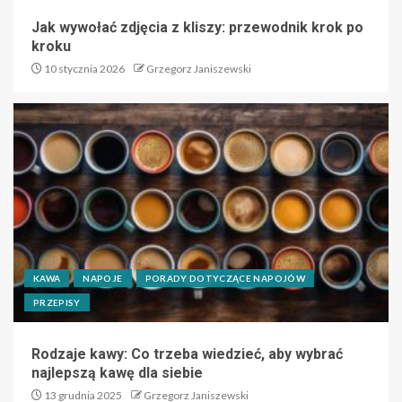
Jak wywołać zdjęcia z kliszy: przewodnik krok po
kroku
10 stycznia 2026
Grzegorz Janiszewski
KAWA
NAPOJE
PORADY DOTYCZĄCE NAPOJÓW
PRZEPISY
Rodzaje kawy: Co trzeba wiedzieć, aby wybrać
najlepszą kawę dla siebie
13 grudnia 2025
Grzegorz Janiszewski