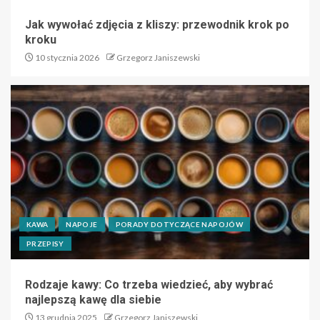
Jak wywołać zdjęcia z kliszy: przewodnik krok po
kroku
10 stycznia 2026
Grzegorz Janiszewski
KAWA
NAPOJE
PORADY DOTYCZĄCE NAPOJÓW
PRZEPISY
Rodzaje kawy: Co trzeba wiedzieć, aby wybrać
najlepszą kawę dla siebie
13 grudnia 2025
Grzegorz Janiszewski