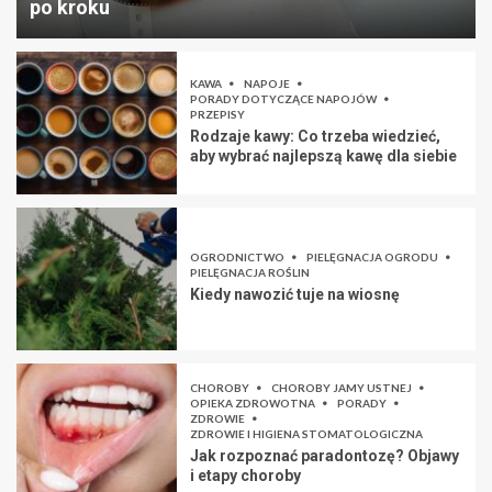
po kroku
KAWA
NAPOJE
PORADY DOTYCZĄCE NAPOJÓW
PRZEPISY
Rodzaje kawy: Co trzeba wiedzieć,
aby wybrać najlepszą kawę dla siebie
OGRODNICTWO
PIELĘGNACJA OGRODU
PIELĘGNACJA ROŚLIN
Kiedy nawozić tuje na wiosnę
CHOROBY
CHOROBY JAMY USTNEJ
OPIEKA ZDROWOTNA
PORADY
ZDROWIE
ZDROWIE I HIGIENA STOMATOLOGICZNA
Jak rozpoznać paradontozę? Objawy
i etapy choroby