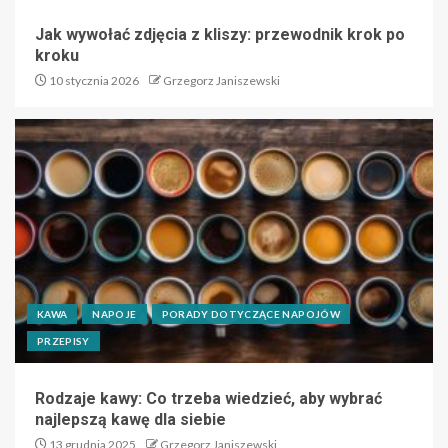
Jak wywołać zdjęcia z kliszy: przewodnik krok po
kroku
10 stycznia 2026
Grzegorz Janiszewski
KAWA
NAPOJE
PORADY DOTYCZĄCE NAPOJÓW
PRZEPISY
Rodzaje kawy: Co trzeba wiedzieć, aby wybrać
najlepszą kawę dla siebie
13 grudnia 2025
Grzegorz Janiszewski