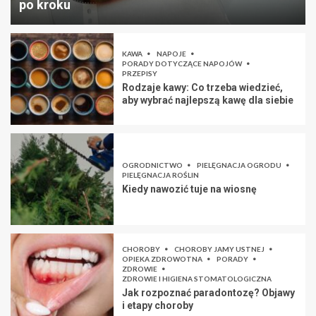
po kroku
KAWA
NAPOJE
PORADY DOTYCZĄCE NAPOJÓW
PRZEPISY
Rodzaje kawy: Co trzeba wiedzieć,
aby wybrać najlepszą kawę dla siebie
OGRODNICTWO
PIELĘGNACJA OGRODU
PIELĘGNACJA ROŚLIN
Kiedy nawozić tuje na wiosnę
CHOROBY
CHOROBY JAMY USTNEJ
OPIEKA ZDROWOTNA
PORADY
ZDROWIE
ZDROWIE I HIGIENA STOMATOLOGICZNA
Jak rozpoznać paradontozę? Objawy
i etapy choroby