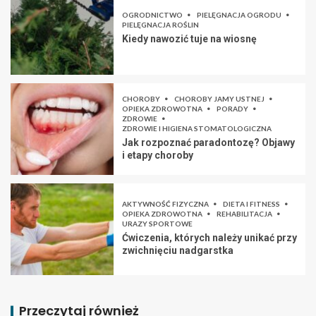
OGRODNICTWO
PIELĘGNACJA OGRODU
PIELĘGNACJA ROŚLIN
Kiedy nawozić tuje na wiosnę
CHOROBY
CHOROBY JAMY USTNEJ
OPIEKA ZDROWOTNA
PORADY
ZDROWIE
ZDROWIE I HIGIENA STOMATOLOGICZNA
Jak rozpoznać paradontozę? Objawy
i etapy choroby
AKTYWNOŚĆ FIZYCZNA
DIETA I FITNESS
OPIEKA ZDROWOTNA
REHABILITACJA
URAZY SPORTOWE
Ćwiczenia, których należy unikać przy
zwichnięciu nadgarstka
Przeczytaj również