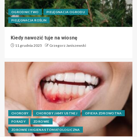
OGRODNICTWO
PIELĘGNACJA OGRODU
PIELĘGNACJA ROŚLIN
Kiedy nawozić tuje na wiosnę
11 grudnia 2025
Grzegorz Janiszewski
CHOROBY
CHOROBY JAMY USTNEJ
OPIEKA ZDROWOTNA
PORADY
ZDROWIE
ZDROWIE I HIGIENA STOMATOLOGICZNA