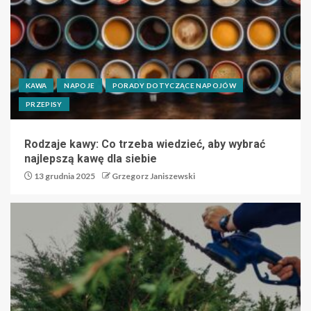
KAWA
NAPOJE
PORADY DOTYCZĄCE NAPOJÓW
PRZEPISY
Rodzaje kawy: Co trzeba wiedzieć, aby wybrać
najlepszą kawę dla siebie
13 grudnia 2025
Grzegorz Janiszewski