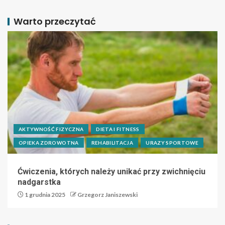
Warto przeczytać
AKTYWNOŚĆ FIZYCZNA
DIETA I FITNESS
OPIEKA ZDROWOTNA
REHABILITACJA
URAZY SPORTOWE
Ćwiczenia, których należy unikać przy zwichnięciu
nadgarstka
1 grudnia 2025
Grzegorz Janiszewski