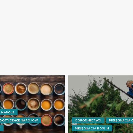
NAPOJE
 DOTYCZĄCE NAPOJÓW
OGRODNICTWO
PIELĘGNACJA
Y
PIELĘGNACJA ROŚLIN