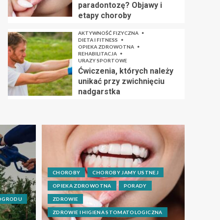
paradontozę? Objawy i
etapy choroby
AKTYWNOŚĆ FIZYCZNA
DIETA I FITNESS
OPIEKA ZDROWOTNA
REHABILITACJA
URAZY SPORTOWE
Ćwiczenia, których należy
unikać przy zwichnięciu
nadgarstka
CHOROBY
CHOROBY JAMY USTNEJ
OPIEKA ZDROWOTNA
PORADY
 OGRODU
ZDROWIE
ZDROWIE I HIGIENA STOMATOLOGICZNA