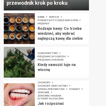
przewodnik krok po kroku
KAWA
NAPOJE
PORADY DOTYCZĄCE NAPOJÓW
PRZEPISY
Rodzaje kawy: Co trzeba
wiedzieć, aby wybrać
najlepszą kawę dla siebie
OGRODNICTWO
PIELĘGNACJA OGRODU
PIELĘGNACJA ROŚLIN
Kiedy nawozić tuje na
wiosnę
CHOROBY
CHOROBY JAMY USTNEJ
OPIEKA ZDROWOTNA
PORADY
ZDROWIE
ZDROWIE I HIGIENA
STOMATOLOGICZNA
Jak rozpoznać