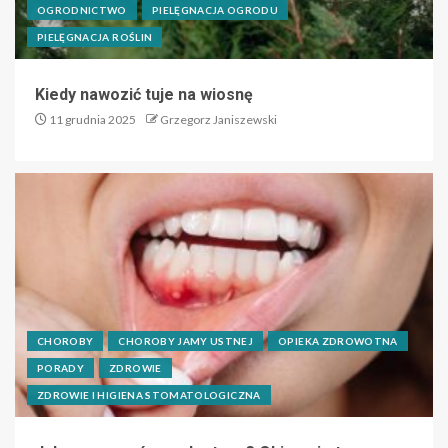
OGRODNICTWO
PIELĘGNACJA OGRODU
PIELĘGNACJA ROŚLIN
Kiedy nawozić tuje na wiosnę
11 grudnia 2025
Grzegorz Janiszewski
CHOROBY
CHOROBY JAMY USTNEJ
OPIEKA ZDROWOTNA
PORADY
ZDROWIE
ZDROWIE I HIGIENA STOMATOLOGICZNA