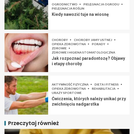
OGRODNICTWO
PIELĘGNACJA OGRODU
PIELĘGNACJA ROŚLIN
Kiedy nawozić tuje na wiosnę
CHOROBY
CHOROBY JAMY USTNEJ
OPIEKA ZDROWOTNA
PORADY
ZDROWIE
ZDROWIE I HIGIENA STOMATOLOGICZNA
Jak rozpoznać paradontozę? Objawy
i etapy choroby
AKTYWNOŚĆ FIZYCZNA
DIETA I FITNESS
OPIEKA ZDROWOTNA
REHABILITACJA
URAZY SPORTOWE
Ćwiczenia, których należy unikać przy
zwichnięciu nadgarstka
Przeczytaj również