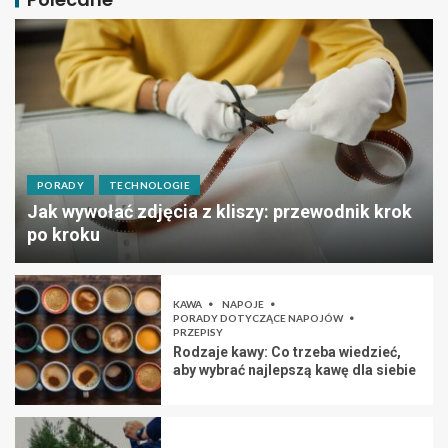
PORADY
TECHNOLOGIE
Jak wywołać zdjęcia z kliszy: przewodnik krok
po kroku
KAWA
NAPOJE
PORADY DOTYCZĄCE NAPOJÓW
PRZEPISY
Rodzaje kawy: Co trzeba wiedzieć,
aby wybrać najlepszą kawę dla siebie