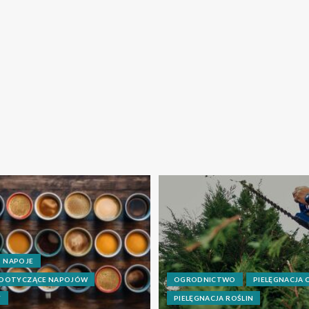
NAPOJE
 DOTYCZĄCE NAPOJÓW
OGRODNICTWO
PIELĘGNACJA
Y
PIELĘGNACJA ROŚLIN