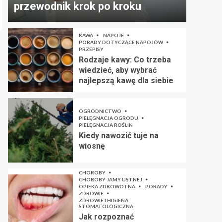
przewodnik krok po kroku
KAWA
NAPOJE
PORADY DOTYCZĄCE NAPOJÓW
PRZEPISY
Rodzaje kawy: Co trzeba
wiedzieć, aby wybrać
najlepszą kawę dla siebie
OGRODNICTWO
PIELĘGNACJA OGRODU
PIELĘGNACJA ROŚLIN
Kiedy nawozić tuje na
wiosnę
CHOROBY
CHOROBY JAMY USTNEJ
OPIEKA ZDROWOTNA
PORADY
ZDROWIE
ZDROWIE I HIGIENA
STOMATOLOGICZNA
Jak rozpoznać