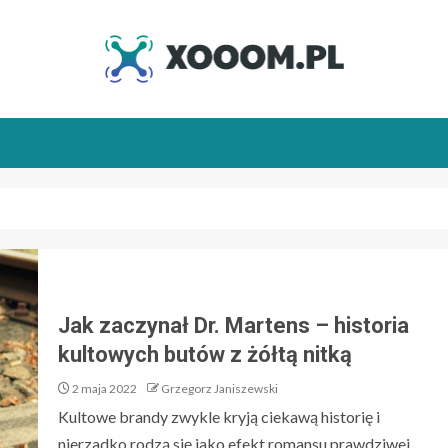
Jak zaczynał Dr. Martens – historia
kultowych butów z żółtą nitką
2 maja 2022
Grzegorz Janiszewski
Kultowe brandy zwykle kryją ciekawą historię i
nierzadko rodzą się jako efekt romansu prawdziwej...