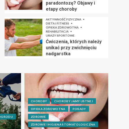
paradontozę? Objawy i
etapy choroby
AKTYWNOŚĆ FIZYCZNA
DIETA I FITNESS
OPIEKA ZDROWOTNA
REHABILITACJA
URAZY SPORTOWE
Ćwiczenia, których należy
unikać przy zwichnięciu
nadgarstka
CHOROBY
CHOROBY JAMY USTNEJ
OPIEKA ZDROWOTNA
PORADY
 OGRODU
ZDROWIE
ZDROWIE I HIGIENA STOMATOLOGICZNA