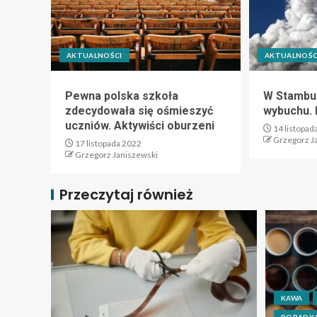
AKTUALNOŚCI
AKTUALNOŚC
Pewna polska szkoła
W Stambul
zdecydowała się ośmieszyć
wybuchu. 
uczniów. Aktywiści oburzeni
14 listopad
Grzegorz J
17 listopada 2022
Grzegorz Janiszewski
Przeczytaj również
KAWA
PORADY