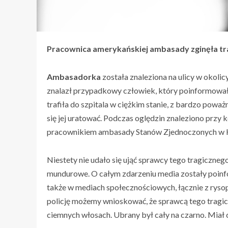
Pracownica amerykańskiej ambasady zginęła trag
Ambasadorka
została znaleziona na ulicy w okoli
znalazł przypadkowy człowiek, który poinformował
trafiła do szpitala w ciężkim stanie, z bardzo pow
się jej uratować. Podczas oględzin znaleziono przy k
pracownikiem ambasady Stanów Zjednoczonych w K
Niestety nie udało się ująć sprawcy tego tragiczneg
mundurowe. O całym zdarzeniu media zostały poinf
także w mediach społecznościowych, łącznie z rysop
policję możemy wnioskować, że sprawcą tego tragic
ciemnych włosach. Ubrany był cały na czarno. Miał 