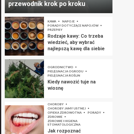
przewodnik krok po kroku
KAWA
NAPOJE
PORADY DOTYCZĄCE NAPOJÓW
PRZEPISY
Rodzaje kawy: Co trzeba
wiedzieć, aby wybrać
najlepszą kawę dla siebie
OGRODNICTWO
PIELĘGNACJA OGRODU
PIELĘGNACJA ROŚLIN
Kiedy nawozić tuje na
wiosnę
CHOROBY
CHOROBY JAMY USTNEJ
OPIEKA ZDROWOTNA
PORADY
ZDROWIE
ZDROWIE I HIGIENA
STOMATOLOGICZNA
Jak rozpoznać