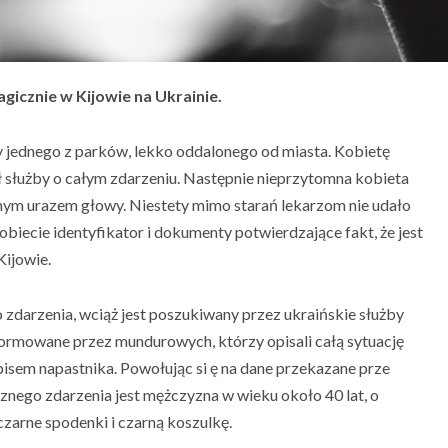
icznie w Kijowie na Ukrainie.
cy jednego z parków, lekko oddalonego od miasta. Kobietę
 służby o całym zdarzeniu. Następnie nieprzytomna kobieta
ażnym urazem głowy. Niestety mimo starań lekarzom nie udało
obiecie identyfikator i dokumenty potwierdzające fakt, że jest
ijowie.
o zdarzenia, wciąż jest poszukiwany przez ukraińskie służby
ormowane przez mundurowych, którzy opisali całą sytuację
isem napastnika. Powołując si ę na dane przekazane prze
znego zdarzenia jest mężczyzna w wieku około 40 lat, o
czarne spodenki i czarną koszulkę.