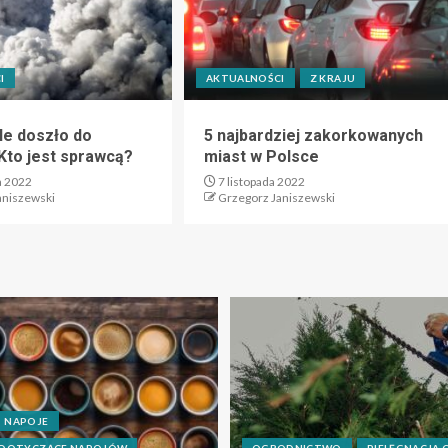
I
AKTUALNOŚCI
Z KRAJU
e doszło do
5 najbardziej zakorkowanych
Kto jest sprawcą?
miast w Polsce
a 2022
7 listopada 2022
aniszewski
Grzegorz Janiszewski
NAPOJE
 DOTYCZĄCE NAPOJÓW
OGRODNICTWO
PIELĘGNACJA