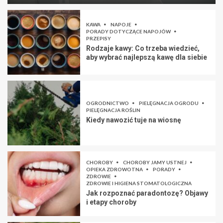
KAWA
NAPOJE
PORADY DOTYCZĄCE NAPOJÓW
PRZEPISY
Rodzaje kawy: Co trzeba wiedzieć,
aby wybrać najlepszą kawę dla siebie
OGRODNICTWO
PIELĘGNACJA OGRODU
PIELĘGNACJA ROŚLIN
Kiedy nawozić tuje na wiosnę
CHOROBY
CHOROBY JAMY USTNEJ
OPIEKA ZDROWOTNA
PORADY
ZDROWIE
ZDROWIE I HIGIENA STOMATOLOGICZNA
Jak rozpoznać paradontozę? Objawy
i etapy choroby