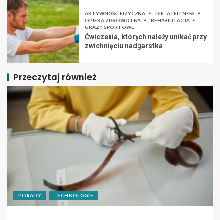
AKTYWNOŚĆ FIZYCZNA
DIETA I FITNESS
OPIEKA ZDROWOTNA
REHABILITACJA
URAZY SPORTOWE
Ćwiczenia, których należy unikać przy
zwichnięciu nadgarstka
Przeczytaj również
PORADY
TECHNOLOGIE