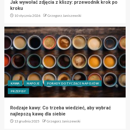
Jak wywołać zdjęcia z kliszy: przewodnik krok po
kroku
10 stycznia 2026
Grzegorz Janiszewski
KAWA
NAPOJE
PORADY DOTYCZĄCE NAPOJÓW
PRZEPISY
Rodzaje kawy: Co trzeba wiedzieć, aby wybrać
najlepszą kawę dla siebie
13 grudnia 2025
Grzegorz Janiszewski