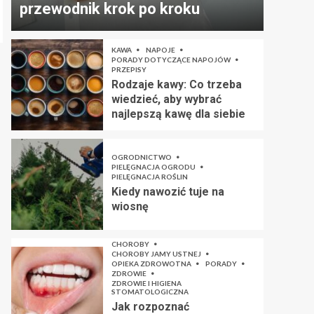
przewodnik krok po kroku
KAWA
NAPOJE
PORADY DOTYCZĄCE NAPOJÓW
PRZEPISY
Rodzaje kawy: Co trzeba
wiedzieć, aby wybrać
najlepszą kawę dla siebie
OGRODNICTWO
PIELĘGNACJA OGRODU
PIELĘGNACJA ROŚLIN
Kiedy nawozić tuje na
wiosnę
CHOROBY
CHOROBY JAMY USTNEJ
OPIEKA ZDROWOTNA
PORADY
ZDROWIE
ZDROWIE I HIGIENA
STOMATOLOGICZNA
Jak rozpoznać