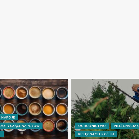
NAPOJE
 DOTYCZĄCE NAPOJÓW
OGRODNICTWO
PIELĘGNACJA
Y
PIELĘGNACJA ROŚLIN