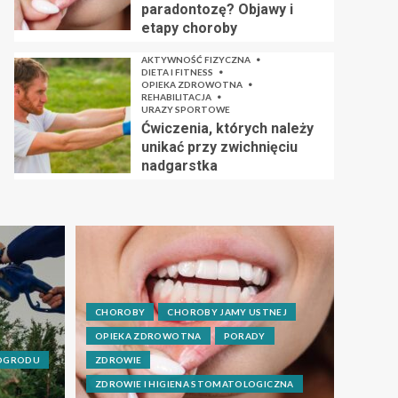
paradontozę? Objawy i
etapy choroby
AKTYWNOŚĆ FIZYCZNA
DIETA I FITNESS
OPIEKA ZDROWOTNA
REHABILITACJA
URAZY SPORTOWE
Ćwiczenia, których należy
unikać przy zwichnięciu
nadgarstka
CHOROBY
CHOROBY JAMY USTNEJ
OPIEKA ZDROWOTNA
PORADY
 OGRODU
ZDROWIE
ZDROWIE I HIGIENA STOMATOLOGICZNA