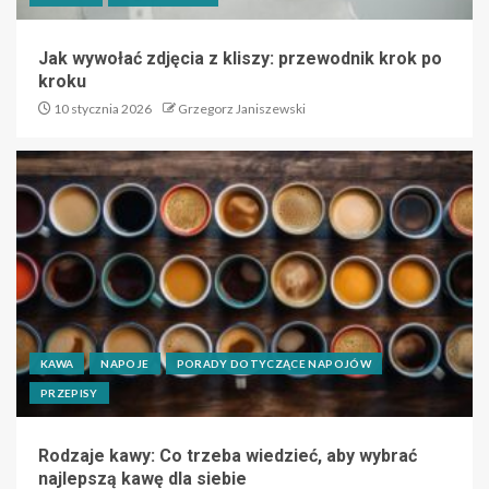
Jak wywołać zdjęcia z kliszy: przewodnik krok po
kroku
10 stycznia 2026
Grzegorz Janiszewski
KAWA
NAPOJE
PORADY DOTYCZĄCE NAPOJÓW
PRZEPISY
Rodzaje kawy: Co trzeba wiedzieć, aby wybrać
najlepszą kawę dla siebie