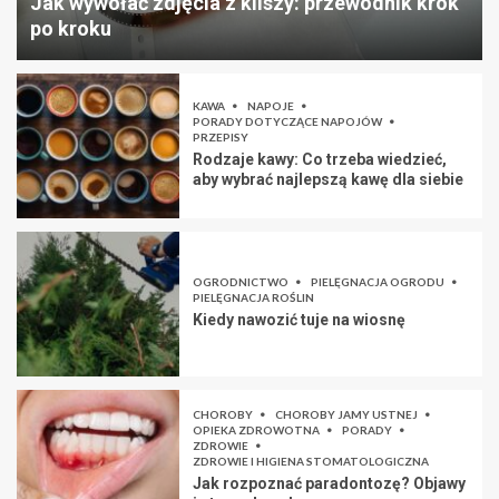
Jak wywołać zdjęcia z kliszy: przewodnik krok
po kroku
KAWA
NAPOJE
PORADY DOTYCZĄCE NAPOJÓW
PRZEPISY
Rodzaje kawy: Co trzeba wiedzieć,
aby wybrać najlepszą kawę dla siebie
OGRODNICTWO
PIELĘGNACJA OGRODU
PIELĘGNACJA ROŚLIN
Kiedy nawozić tuje na wiosnę
CHOROBY
CHOROBY JAMY USTNEJ
OPIEKA ZDROWOTNA
PORADY
ZDROWIE
ZDROWIE I HIGIENA STOMATOLOGICZNA
Jak rozpoznać paradontozę? Objawy