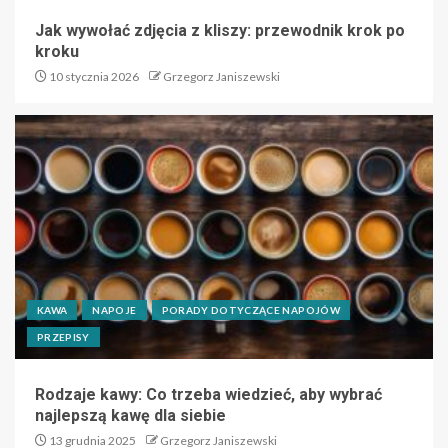
Jak wywołać zdjęcia z kliszy: przewodnik krok po
kroku
10 stycznia 2026
Grzegorz Janiszewski
KAWA
NAPOJE
PORADY DOTYCZĄCE NAPOJÓW
PRZEPISY
Rodzaje kawy: Co trzeba wiedzieć, aby wybrać
najlepszą kawę dla siebie
13 grudnia 2025
Grzegorz Janiszewski