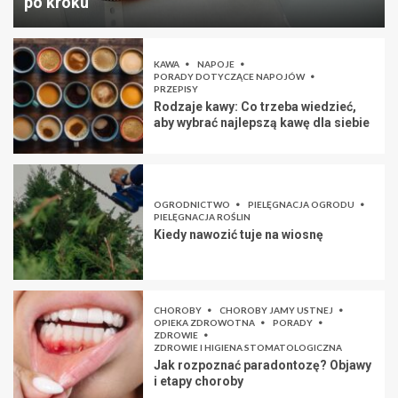
po kroku
KAWA
NAPOJE
PORADY DOTYCZĄCE NAPOJÓW
PRZEPISY
Rodzaje kawy: Co trzeba wiedzieć,
aby wybrać najlepszą kawę dla siebie
OGRODNICTWO
PIELĘGNACJA OGRODU
PIELĘGNACJA ROŚLIN
Kiedy nawozić tuje na wiosnę
CHOROBY
CHOROBY JAMY USTNEJ
OPIEKA ZDROWOTNA
PORADY
ZDROWIE
ZDROWIE I HIGIENA STOMATOLOGICZNA
Jak rozpoznać paradontozę? Objawy
i etapy choroby