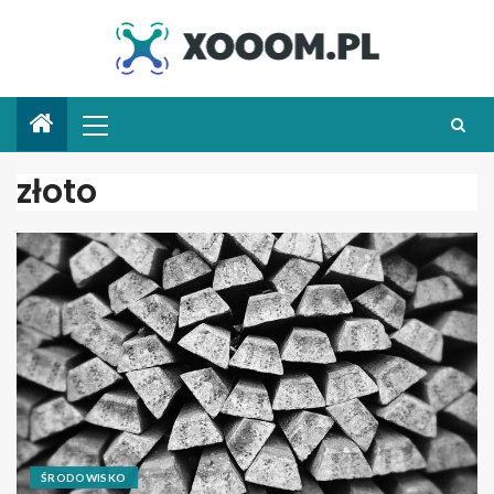
złoto
ŚRODOWISKO