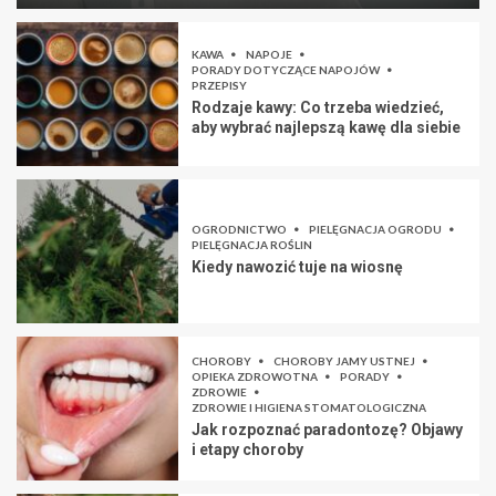
KAWA
NAPOJE
PORADY DOTYCZĄCE NAPOJÓW
PRZEPISY
Rodzaje kawy: Co trzeba wiedzieć,
aby wybrać najlepszą kawę dla siebie
OGRODNICTWO
PIELĘGNACJA OGRODU
PIELĘGNACJA ROŚLIN
Kiedy nawozić tuje na wiosnę
CHOROBY
CHOROBY JAMY USTNEJ
OPIEKA ZDROWOTNA
PORADY
ZDROWIE
ZDROWIE I HIGIENA STOMATOLOGICZNA
Jak rozpoznać paradontozę? Objawy
i etapy choroby