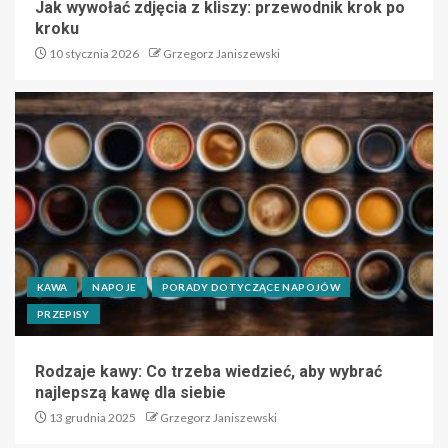
Jak wywołać zdjęcia z kliszy: przewodnik krok po
kroku
10 stycznia 2026
Grzegorz Janiszewski
KAWA
NAPOJE
PORADY DOTYCZĄCE NAPOJÓW
PRZEPISY
Rodzaje kawy: Co trzeba wiedzieć, aby wybrać
najlepszą kawę dla siebie
13 grudnia 2025
Grzegorz Janiszewski