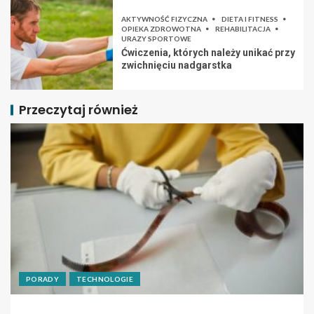
AKTYWNOŚĆ FIZYCZNA
DIETA I FITNESS
OPIEKA ZDROWOTNA
REHABILITACJA
URAZY SPORTOWE
Ćwiczenia, których należy unikać przy
zwichnięciu nadgarstka
Przeczytaj również
PORADY
TECHNOLOGIE