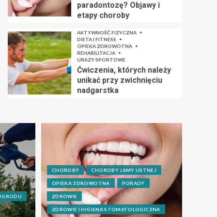
paradontozę? Objawy i
etapy choroby
AKTYWNOŚĆ FIZYCZNA
DIETA I FITNESS
OPIEKA ZDROWOTNA
REHABILITACJA
URAZY SPORTOWE
Ćwiczenia, których należy
unikać przy zwichnięciu
nadgarstka
CHOROBY
CHOROBY JAMY USTNEJ
OPIEKA ZDROWOTNA
PORADY
 OGRODU
ZDROWIE
ZDROWIE I HIGIENA STOMATOLOGICZNA