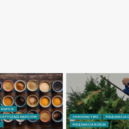
NAPOJE
 DOTYCZĄCE NAPOJÓW
OGRODNICTWO
PIELĘGNACJA
Y
PIELĘGNACJA ROŚLIN