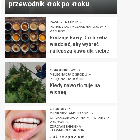
przewodnik krok po kroku
KAWA
NAPOJE
PORADY DOTYCZĄCE NAPOJÓW
PRZEPISY
Rodzaje kawy: Co trzeba
wiedzieć, aby wybrać
najlepszą kawę dla siebie
OGRODNICTWO
PIELĘGNACJA OGRODU
PIELĘGNACJA ROŚLIN
Kiedy nawozić tuje na
wiosnę
CHOROBY
CHOROBY JAMY USTNEJ
OPIEKA ZDROWOTNA
PORADY
ZDROWIE
ZDROWIE I HIGIENA
STOMATOLOGICZNA
Jak rozpoznać